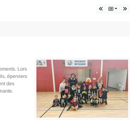
nements. Lors
ls, éperviers
ent des
nante.