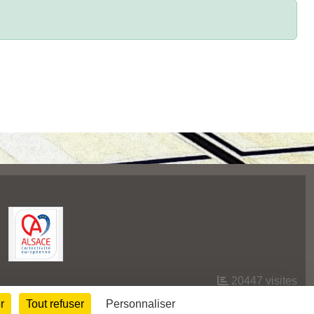
20447
visites
r
Tout refuser
Personnaliser
Informations légales