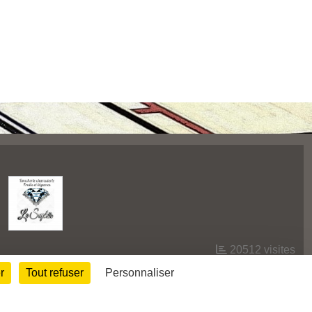
20512
visites
r
Tout refuser
Personnaliser
Informations légales
Signaler un contenu inapproprié