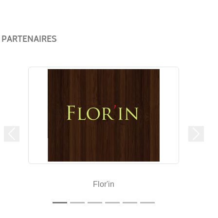
PARTENAIRES
Précedent
Suivan
Flor'in