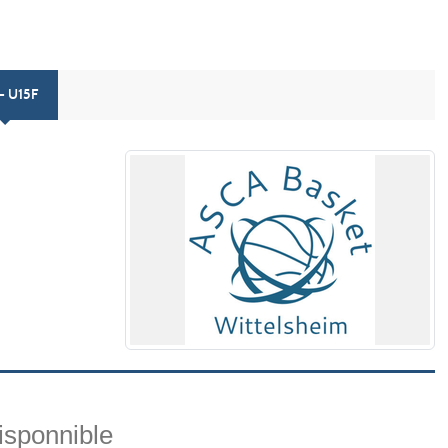
- U15F
isponnible